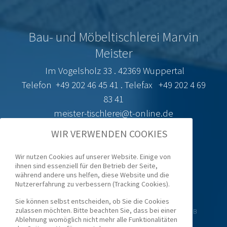
Bau- und Möbeltischlerei Marvin
Meister
Im Vogelsholz 33 . 42369 Wuppertal
Telefon +49 202 46 45 41 . Telefax +49 202 4 69
83 41
meister-tischlerei@t-online.de
WIR VERWENDEN COOKIES
Wir nutzen Cookies auf unserer Website. Einige von
ihnen sind essenziell für den Betrieb der Seite,
während andere uns helfen, diese Website und die
Nutzererfahrung zu verbessern (Tracking Cookies).
Sie können selbst entscheiden, ob Sie die Cookies
zulassen möchten. Bitte beachten Sie, dass bei einer
KONTAKT/ANFAHRT
IMPRESSUM / AGB
Ablehnung womöglich nicht mehr alle Funktionalitäten